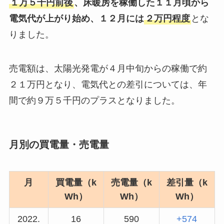
１万５千円前後
、床暖房を稼働した１１月頃から
電気代が上がり始め、１２月には
２万円程度
とな
りました。
売電額は、太陽光発電が４月中旬からの稼働で約
２１万円となり、電気代との差引については、年
間で約９万５千円のプラスとなりました。
月別の買電量・売電量
月
買電量（k
売電量（k
差引量（k
Wh）
Wh）
Wh）
2022.
16
590
+574