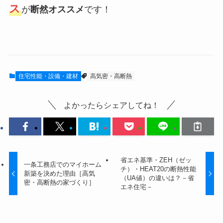
ス
が
断然オススメ
です！
住宅性能・設備・建材
高気密・高断熱
よかったらシェアしてね！
省エネ基準・ZEH（ゼッ
一条工務店でのマイホーム
チ）・HEAT20の断熱性能
新築を決めた理由［高気
（UA値）の違いは？－省
密・高断熱の家づくり］
エネ住宅－