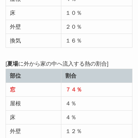
床
１０％
外壁
２０％
換気
１６％
[
夏場
に外から家の中へ流入する熱の割合]
部位
割合
窓
７４％
屋根
４％
床
４％
外壁
１２％